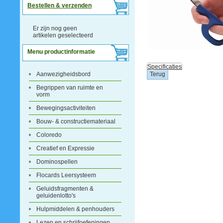
Bestellen & verzenden
Er zijn nog geen
artikelen geselecteerd
Menu productinformatie
Specificaties
Aanwezigheidsbord
Begrippen van ruimte en
vorm
Bewegingsactiviteiten
Bouw- & constructiemateriaal
Coloredo
Creatief en Expressie
Dominospellen
Flocards Leersysteem
Geluidsfragmenten &
geluidenlotto's
Hulpmiddelen & penhouders
Lezen en schrijfoefeningen