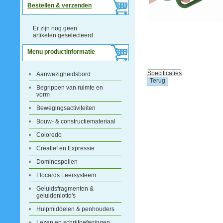
Bestellen & verzenden
Er zijn nog geen
artikelen geselecteerd
Menu productinformatie
Specificaties
Aanwezigheidsbord
Begrippen van ruimte en
vorm
Bewegingsactiviteiten
Bouw- & constructiemateriaal
Coloredo
Creatief en Expressie
Dominospellen
Flocards Leersysteem
Geluidsfragmenten &
geluidenlotto's
Hulpmiddelen & penhouders
Lezen en schrijfoefeningen