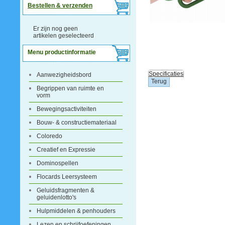
Bestellen & verzenden
Er zijn nog geen
artikelen geselecteerd
Menu productinformatie
Specificaties
Aanwezigheidsbord
Begrippen van ruimte en
vorm
Bewegingsactiviteiten
Bouw- & constructiemateriaal
Coloredo
Creatief en Expressie
Dominospellen
Flocards Leersysteem
Geluidsfragmenten &
geluidenlotto's
Hulpmiddelen & penhouders
Lezen en schrijfoefeningen