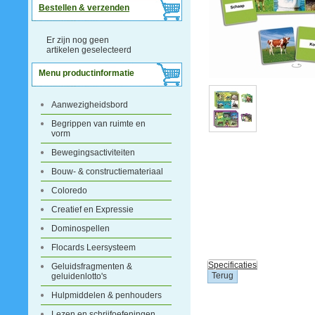
Bestellen & verzenden
Er zijn nog geen
artikelen geselecteerd
Menu productinformatie
Aanwezigheidsbord
Begrippen van ruimte en
vorm
Bewegingsactiviteiten
Bouw- & constructiemateriaal
Coloredo
Creatief en Expressie
Dominospellen
Flocards Leersysteem
Specificaties
Geluidsfragmenten &
geluidenlotto's
Hulpmiddelen & penhouders
Lezen en schrijfoefeningen