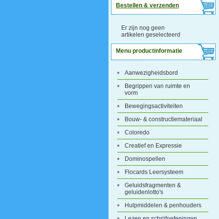
Bestellen & verzenden
Er zijn nog geen
artikelen geselecteerd
Menu productinformatie
Aanwezigheidsbord
Begrippen van ruimte en
vorm
Bewegingsactiviteiten
Bouw- & constructiemateriaal
Coloredo
Creatief en Expressie
Dominospellen
Flocards Leersysteem
Geluidsfragmenten &
geluidenlotto's
Hulpmiddelen & penhouders
Lezen en schrijfoefeningen