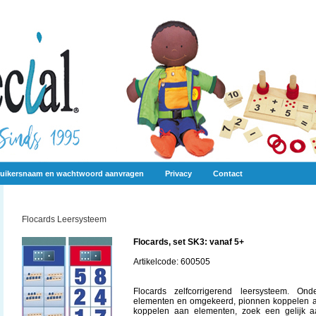
uikersnaam en wachtwoord aanvragen
Privacy
Contact
Flocards Leersysteem
Flocards, set SK3: vanaf 5+
Artikelcode: 600505
Flocards zelfcorrigerend leersysteem. O
elementen en omgekeerd, pionnen koppelen a
koppelen aan elementen, zoek een gelijk aa