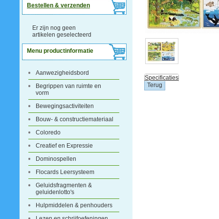
Bestellen & verzenden
Er zijn nog geen
artikelen geselecteerd
Menu productinformatie
Aanwezigheidsbord
Specificaties
Begrippen van ruimte en
vorm
Bewegingsactiviteiten
Bouw- & constructiemateriaal
Coloredo
Creatief en Expressie
Dominospellen
Flocards Leersysteem
Geluidsfragmenten &
geluidenlotto's
Hulpmiddelen & penhouders
Lezen en schrijfoefeningen