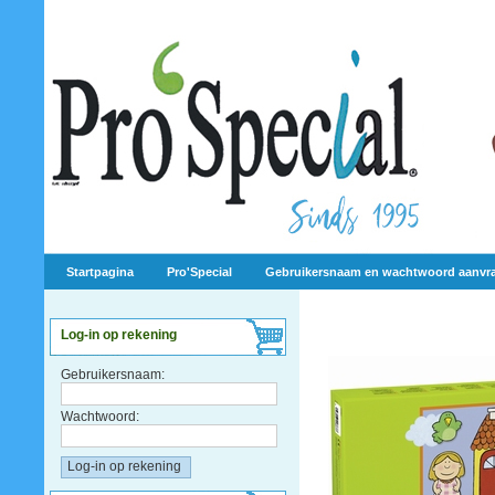
Startpagina
Pro'Special
Gebruikersnaam en wachtwoord aanvr
Log-in op rekening
Gebruikersnaam:
Wachtwoord: