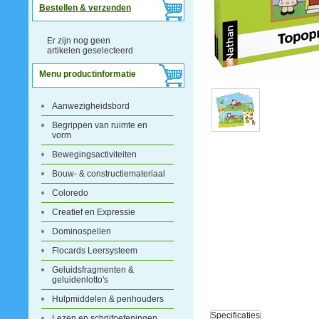
Bestellen & verzenden
Er zijn nog geen
artikelen geselecteerd
Menu productinformatie
Aanwezigheidsbord
Begrippen van ruimte en
vorm
Bewegingsactiviteiten
Bouw- & constructiemateriaal
Coloredo
Creatief en Expressie
Dominospellen
Flocards Leersysteem
Geluidsfragmenten &
geluidenlotto's
Hulpmiddelen & penhouders
Specificaties
Lezen en schrijfoefeningen