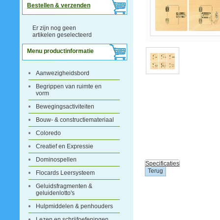
Bestellen & verzenden
Er zijn nog geen
artikelen geselecteerd
Menu productinformatie
Aanwezigheidsbord
Begrippen van ruimte en
vorm
Bewegingsactiviteiten
Bouw- & constructiemateriaal
Coloredo
Creatief en Expressie
Dominospellen
Specificaties
Flocards Leersysteem
Geluidsfragmenten &
geluidenlotto's
Hulpmiddelen & penhouders
Lezen en schrijfoefeningen