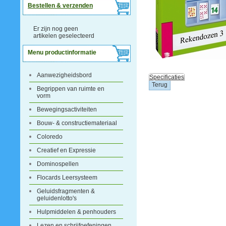
Bestellen & verzenden
Er zijn nog geen
artikelen geselecteerd
Menu productinformatie
Aanwezigheidsbord
Specificaties
Begrippen van ruimte en
vorm
Bewegingsactiviteiten
Bouw- & constructiemateriaal
Coloredo
Creatief en Expressie
Dominospellen
Flocards Leersysteem
Geluidsfragmenten &
geluidenlotto's
Hulpmiddelen & penhouders
Lezen en schrijfoefeningen