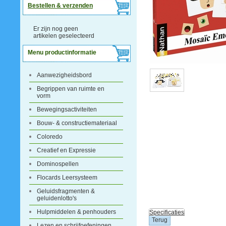
Bestellen & verzenden
Er zijn nog geen
artikelen geselecteerd
Menu productinformatie
Aanwezigheidsbord
Begrippen van ruimte en
vorm
Bewegingsactiviteiten
Bouw- & constructiemateriaal
Coloredo
Creatief en Expressie
Dominospellen
Flocards Leersysteem
Geluidsfragmenten &
geluidenlotto's
Hulpmiddelen & penhouders
Specificaties
Lezen en schrijfoefeningen