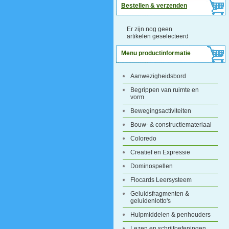
Bestellen & verzenden
Er zijn nog geen
artikelen geselecteerd
Menu productinformatie
Aanwezigheidsbord
Begrippen van ruimte en
vorm
Bewegingsactiviteiten
Bouw- & constructiemateriaal
Coloredo
Creatief en Expressie
Dominospellen
Flocards Leersysteem
Geluidsfragmenten &
geluidenlotto's
Hulpmiddelen & penhouders
Lezen en schrijfoefeningen