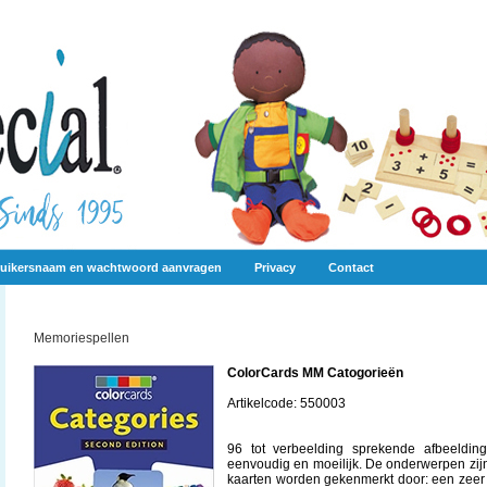
uikersnaam en wachtwoord aanvragen
Privacy
Contact
Memoriespellen
ColorCards MM Catogorieën
Artikelcode: 550003
96 tot verbeelding sprekende afbeeldin
eenvoudig en moeilijk. De onderwerpen zijn: 
kaarten worden gekenmerkt door: een zeer u