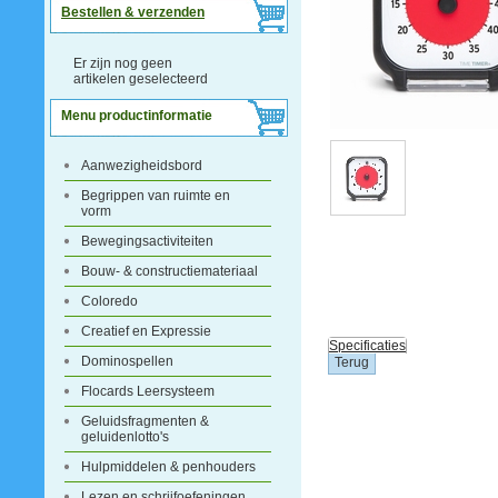
Bestellen & verzenden
Er zijn nog geen
artikelen geselecteerd
Menu productinformatie
Aanwezigheidsbord
Begrippen van ruimte en
vorm
Bewegingsactiviteiten
Bouw- & constructiemateriaal
Coloredo
Creatief en Expressie
Specificaties
Dominospellen
Flocards Leersysteem
Geluidsfragmenten &
geluidenlotto's
Hulpmiddelen & penhouders
Lezen en schrijfoefeningen