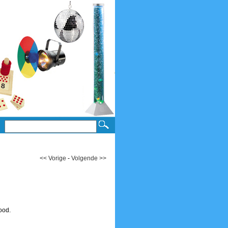
<< Vorige
-
Volgende >>
ood.