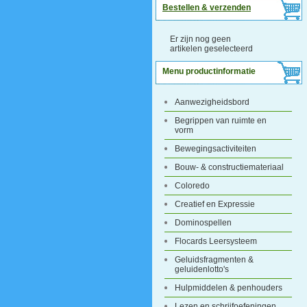
Bestellen & verzenden
Er zijn nog geen
artikelen geselecteerd
Menu productinformatie
Aanwezigheidsbord
Begrippen van ruimte en
vorm
Bewegingsactiviteiten
Bouw- & constructiemateriaal
Coloredo
Creatief en Expressie
Dominospellen
Flocards Leersysteem
Geluidsfragmenten &
geluidenlotto's
Hulpmiddelen & penhouders
Lezen en schrijfoefeningen