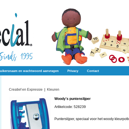
uikersnaam en wachtwoord aanvragen
Privacy
Contact
Creatief en Expressie
|
Kleuren
Woody's puntenslijper
Artikelcode: 528239
Punterslijper, speciaal voor het woody kleurpotl