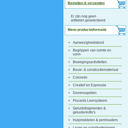
Bestellen & verzenden
Er zijn nog geen
artikelen geselecteerd
Menu productinformatie
Aanwezigheidsbord
Begrippen van ruimte en
vorm
Bewegingsactiviteiten
Bouw- & constructiemateriaal
Coloredo
Creatief en Expressie
Dominospellen
Flocards Leersysteem
Geluidsfragmenten &
geluidenlotto's
Hulpmiddelen & penhouders
Lezen en schrijfoefeningen