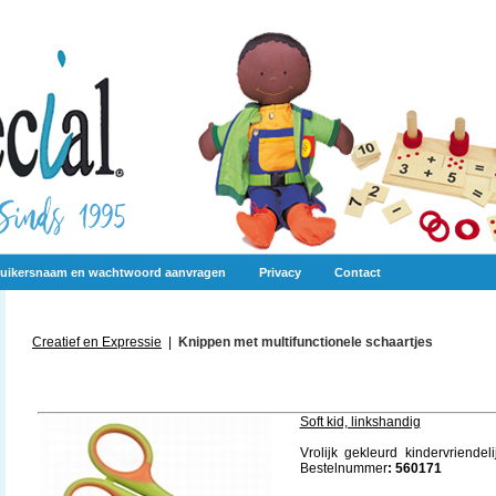
uikersnaam en wachtwoord aanvragen
Privacy
Contact
Creatief en Expressie
|
Knippen met multifunctionele schaartjes
Soft kid, linkshandig
Vrolijk gekleurd kindervriendel
Bestelnummer
: 560171