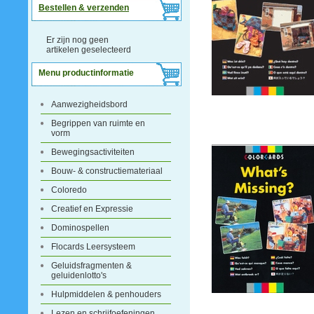
Bestellen & verzenden
Er zijn nog geen
artikelen geselecteerd
Menu productinformatie
Aanwezigheidsbord
Begrippen van ruimte en
vorm
Bewegingsactiviteiten
Bouw- & constructiemateriaal
Coloredo
Creatief en Expressie
Dominospellen
Flocards Leersysteem
Geluidsfragmenten &
geluidenlotto's
Hulpmiddelen & penhouders
Lezen en schrijfoefeningen