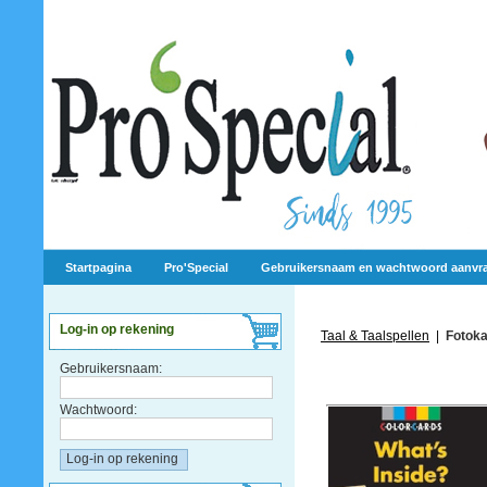
Startpagina
Pro'Special
Gebruikersnaam en wachtwoord aanvr
Log-in op rekening
Taal & Taalspellen
|
Fotoka
Gebruikersnaam:
Wachtwoord: