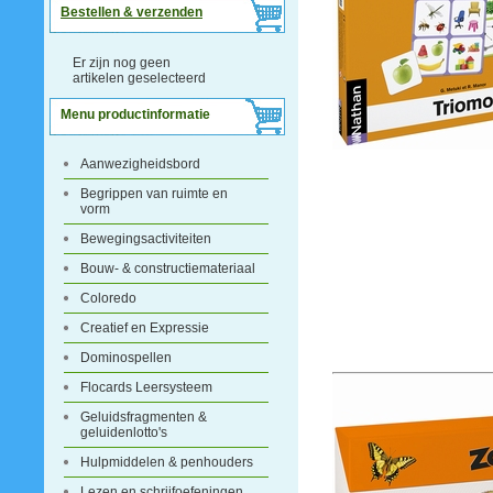
Bestellen & verzenden
Er zijn nog geen
artikelen geselecteerd
Menu productinformatie
Aanwezigheidsbord
Begrippen van ruimte en
vorm
Bewegingsactiviteiten
Bouw- & constructiemateriaal
Coloredo
Creatief en Expressie
Dominospellen
Flocards Leersysteem
Geluidsfragmenten &
geluidenlotto's
Hulpmiddelen & penhouders
Lezen en schrijfoefeningen