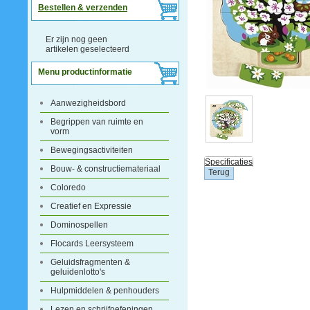
Bestellen & verzenden
Er zijn nog geen
artikelen geselecteerd
Menu productinformatie
Aanwezigheidsbord
Begrippen van ruimte en
vorm
Bewegingsactiviteiten
Specificaties
Bouw- & constructiemateriaal
Coloredo
Creatief en Expressie
Dominospellen
Flocards Leersysteem
Geluidsfragmenten &
geluidenlotto's
Hulpmiddelen & penhouders
Lezen en schrijfoefeningen