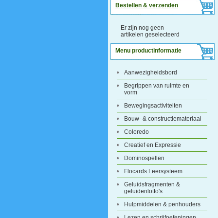
Bestellen & verzenden
Er zijn nog geen
artikelen geselecteerd
Menu productinformatie
Aanwezigheidsbord
Begrippen van ruimte en
vorm
Bewegingsactiviteiten
Bouw- & constructiemateriaal
Coloredo
Creatief en Expressie
Dominospellen
Flocards Leersysteem
Geluidsfragmenten &
geluidenlotto's
Hulpmiddelen & penhouders
Lezen en schrijfoefeningen