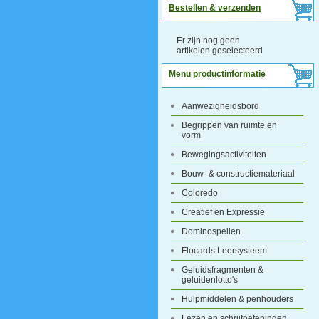
Bestellen & verzenden
Er zijn nog geen
artikelen geselecteerd
Menu productinformatie
Aanwezigheidsbord
Begrippen van ruimte en
vorm
Bewegingsactiviteiten
Bouw- & constructiemateriaal
Coloredo
Creatief en Expressie
Dominospellen
Flocards Leersysteem
Geluidsfragmenten &
geluidenlotto's
Hulpmiddelen & penhouders
Lezen en schrijfoefeningen