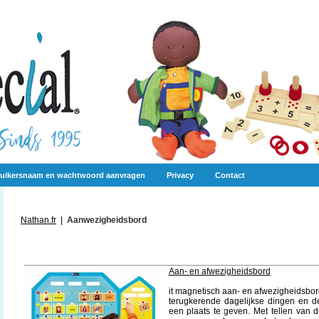
uikersnaam en wachtwoord aanvragen
Privacy
Contact
Nathan.fr
|
Aanwezigheidsbord
Aan- en afwezigheidsbord
it magnetisch aan- en afwezigheidsbor
terugkerende dagelijkse dingen en d
een plaats te geven. Met tellen van 