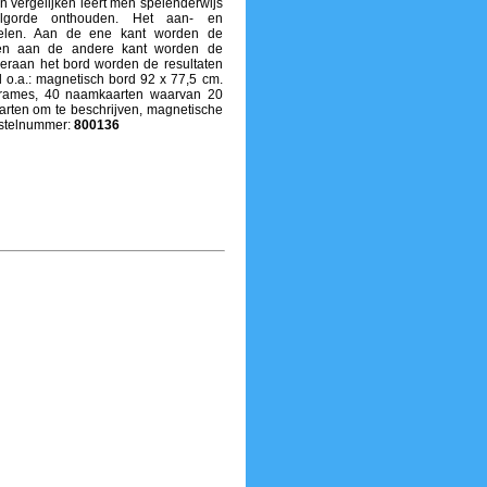
vergelijken leert men spelenderwijs
olgorde onthouden. Het aan- en
 delen. Aan de ene kant worden de
en aan de andere kant worden de
eraan het bord worden de resultaten
 o.a.: magnetisch bord 92 x 77,5 cm.
frames, 40 naamkaarten waarvan 20
arten om te beschrijven, magnetische
estelnummer:
800136