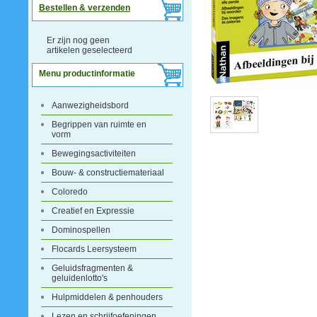
Bestellen & verzenden
Er zijn nog geen
artikelen geselecteerd
Menu productinformatie
Aanwezigheidsbord
Begrippen van ruimte en
vorm
Bewegingsactiviteiten
Bouw- & constructiemateriaal
Coloredo
Creatief en Expressie
Dominospellen
Flocards Leersysteem
Geluidsfragmenten &
geluidenlotto's
Hulpmiddelen & penhouders
Lezen en schrijfoefeningen