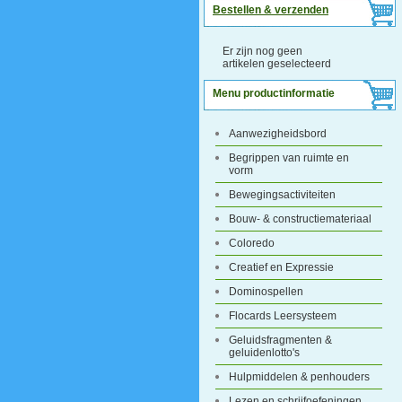
Bestellen & verzenden
Er zijn nog geen
artikelen geselecteerd
Menu productinformatie
Aanwezigheidsbord
Begrippen van ruimte en
vorm
Bewegingsactiviteiten
Bouw- & constructiemateriaal
Coloredo
Creatief en Expressie
Dominospellen
Flocards Leersysteem
Geluidsfragmenten &
geluidenlotto's
Hulpmiddelen & penhouders
Lezen en schrijfoefeningen