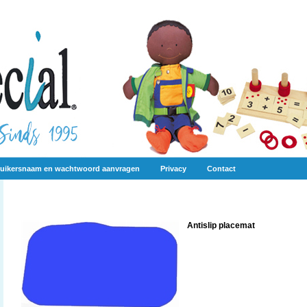
uikersnaam en wachtwoord aanvragen
Privacy
Contact
Antislip placemat