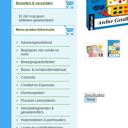
Bestellen & verzenden
Er zijn nog geen
artikelen geselecteerd
Menu productinformatie
Aanwezigheidsbord
Begrippen van ruimte en
vorm
Bewegingsactiviteiten
Bouw- & constructiemateriaal
Coloredo
Creatief en Expressie
Dominospellen
Specificaties
Flocards Leersysteem
Geluidsfragmenten &
geluidenlotto's
Hulpmiddelen & penhouders
Lezen en schrijfoefeningen