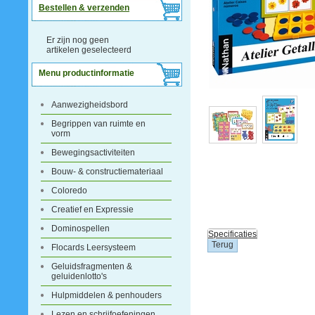
Bestellen & verzenden
Er zijn nog geen
artikelen geselecteerd
Menu productinformatie
Aanwezigheidsbord
Begrippen van ruimte en
vorm
Bewegingsactiviteiten
Bouw- & constructiemateriaal
Coloredo
Creatief en Expressie
Dominospellen
Specificaties
Flocards Leersysteem
Geluidsfragmenten &
geluidenlotto's
Hulpmiddelen & penhouders
Lezen en schrijfoefeningen