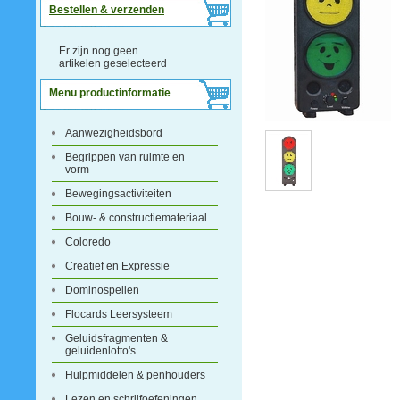
Bestellen & verzenden
Er zijn nog geen
artikelen geselecteerd
Menu productinformatie
Aanwezigheidsbord
Begrippen van ruimte en
vorm
Bewegingsactiviteiten
Bouw- & constructiemateriaal
Coloredo
Creatief en Expressie
Dominospellen
Flocards Leersysteem
Geluidsfragmenten &
geluidenlotto's
Hulpmiddelen & penhouders
Lezen en schrijfoefeningen