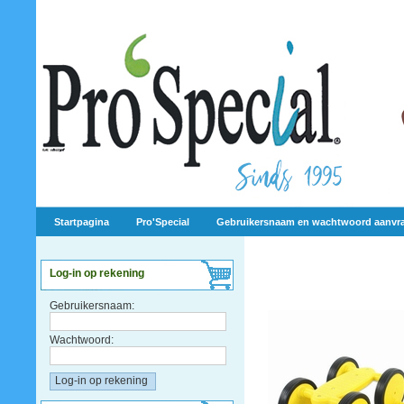
Startpagina
Pro'Special
Gebruikersnaam en wachtwoord aanvr
Log-in op rekening
Gebruikersnaam:
Wachtwoord: