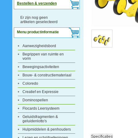
Bestellen & verzenden
Er zijn nog geen
artikelen geselecteerd
Menu productinformatie
Aanwezigheidsbord
Begrippen van ruimte en
vorm
Bewegingsactiviteiten
Bouw- & constructiemateriaal
Coloredo
Creatief en Expressie
Dominospellen
Flocards Leersysteem
Geluidsfragmenten &
geluidenlotto's
Hulpmiddelen & penhouders
Specificaties
Lezen en schrijfoefeningen