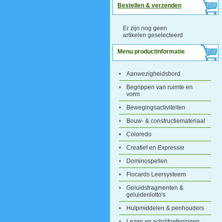
Bestellen & verzenden
Er zijn nog geen
artikelen geselecteerd
Menu productinformatie
Aanwezigheidsbord
Begrippen van ruimte en
vorm
Bewegingsactiviteiten
Bouw- & constructiemateriaal
Coloredo
Creatief en Expressie
Dominospellen
Flocards Leersysteem
Geluidsfragmenten &
geluidenlotto's
Hulpmiddelen & penhouders
Lezen en schrijfoefeningen