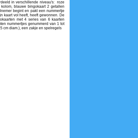
rdeeld in verschillende niveau's: roze
r kolom, blauwe bingokaart 2 getallen
elnemer begint en pakt een nummertje
ijn kaart vol heeft, heeft gewonnen. De
okaarten met 4 series van 6 kaarten
outen nummertjes genummerd van 1 tot
,5 cm diam.), een zakje en spelregels