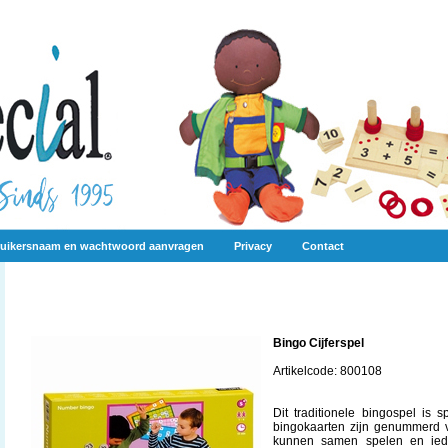
uikersnaam en wachtwoord aanvragen
Privacy
Contact
Bingo Cijferspel
Artikelcode: 800108
Dit traditionele bingospel is 
bingokaarten zijn genummerd 
kunnen samen spelen en iede