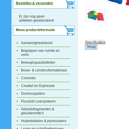
Bestellen & verzenden
Er zijn nog geen
artikelen geselecteerd
Menu productinformatie
Specificaties
Aanwezigheidsbord
Begrippen van ruimte en
vorm
Bewegingsactiviteiten
Bouw- & constructiemateriaal
Coloredo
Creatief en Expressie
Dominospellen
Flocards Leersysteem
Geluidsfragmenten &
geluidenlotto's
Hulpmiddelen & penhouders
Lezen en schrijfoefeningen