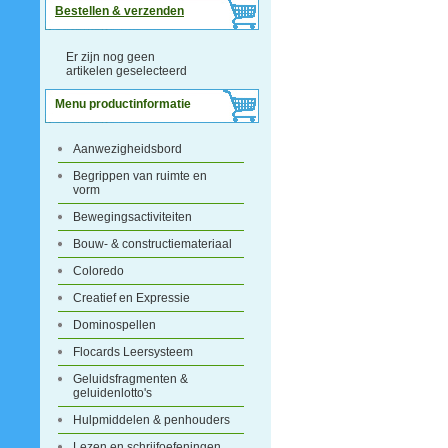
Bestellen & verzenden
Er zijn nog geen
artikelen geselecteerd
Menu productinformatie
Aanwezigheidsbord
Begrippen van ruimte en
vorm
Bewegingsactiviteiten
Bouw- & constructiemateriaal
Coloredo
Creatief en Expressie
Dominospellen
Flocards Leersysteem
Geluidsfragmenten &
geluidenlotto's
Hulpmiddelen & penhouders
Lezen en schrijfoefeningen