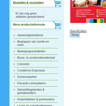
Bestellen & verzenden
Er zijn nog geen
artikelen geselecteerd
Menu productinformatie
Specificaties
Aanwezigheidsbord
Begrippen van ruimte en
vorm
Bewegingsactiviteiten
Bouw- & constructiemateriaal
Coloredo
Creatief en Expressie
Dominospellen
Flocards Leersysteem
Geluidsfragmenten &
geluidenlotto's
Hulpmiddelen & penhouders
Lezen en schrijfoefeningen