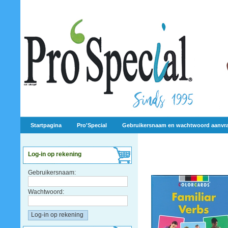
Startpagina
Pro'Special
Gebruikersnaam en wachtwoord aanvr
Log-in op rekening
Gebruikersnaam:
Wachtwoord: