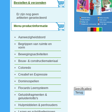
Bestellen & verzenden
Er zijn nog geen
artikelen geselecteerd
Menu productinformatie
Aanwezigheidsbord
Begrippen van ruimte en
vorm
Bewegingsactiviteiten
Bouw- & constructiemateriaal
Coloredo
Creatief en Expressie
Dominospellen
Flocards Leersysteem
Specificaties
Geluidsfragmenten &
geluidenlotto's
Hulpmiddelen & penhouders
Lezen en schrijfoefeningen