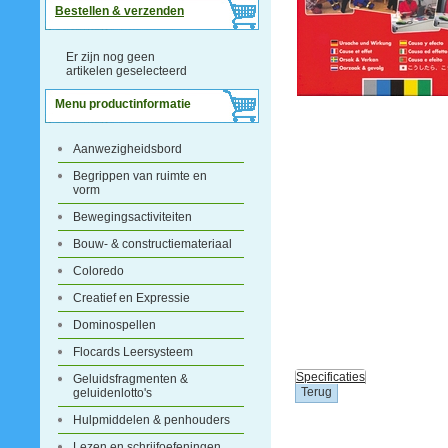
Bestellen & verzenden
Er zijn nog geen
artikelen geselecteerd
Menu productinformatie
Aanwezigheidsbord
Begrippen van ruimte en
vorm
Bewegingsactiviteiten
Bouw- & constructiemateriaal
Coloredo
Creatief en Expressie
Dominospellen
Flocards Leersysteem
Specificaties
Geluidsfragmenten &
geluidenlotto's
Hulpmiddelen & penhouders
Lezen en schrijfoefeningen