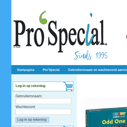
Startpagina
Pro'Special
Gebruikersnaam en wachtwoord aanvr
Log-in op rekening
Gebruikersnaam:
Wachtwoord: