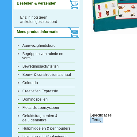
Bestellen & verzenden
Er zijn nog geen
artikelen geselecteerd
Menu productinformatie
Aanwezigheidsbord
Begrippen van ruimte en
vorm
Bewegingsactiviteiten
Bouw- & constructiemateriaal
Coloredo
Creatief en Expressie
Dominospellen
Flocards Leersysteem
Specificaties
Geluidsfragmenten &
geluidenlotto's
Hulpmiddelen & penhouders
Lezen en schrijfoefeningen