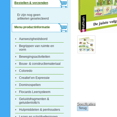
Bestellen & verzenden
Er zijn nog geen
artikelen geselecteerd
Menu productinformatie
Aanwezigheidsbord
Begrippen van ruimte en
vorm
Bewegingsactiviteiten
Bouw- & constructiemateriaal
Coloredo
Creatief en Expressie
Dominospellen
Flocards Leersysteem
Geluidsfragmenten &
geluidenlotto's
Specificaties
Hulpmiddelen & penhouders
Lezen en schrijfoefeningen