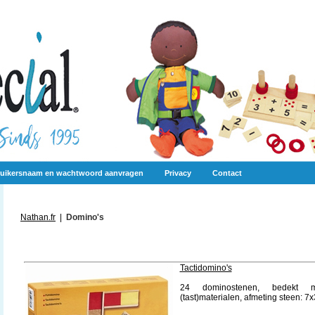
uikersnaam en wachtwoord aanvragen
Privacy
Contact
Nathan.fr
|
Domino's
Tactidomino's
24 dominostenen, bedekt me
(tast)materialen, afmeting steen: 