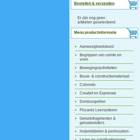
Bestellen & verzenden
Er zijn nog geen
artikelen geselecteerd
Menu productinformatie
Aanwezigheidsbord
Begrippen van ruimte en
vorm
Bewegingsactiviteiten
Bouw- & constructiemateriaal
Coloredo
Creatief en Expressie
Dominospellen
Flocards Leersysteem
Geluidsfragmenten &
geluidenlotto's
Hulpmiddelen & penhouders
Lezen en schrijfoefeningen