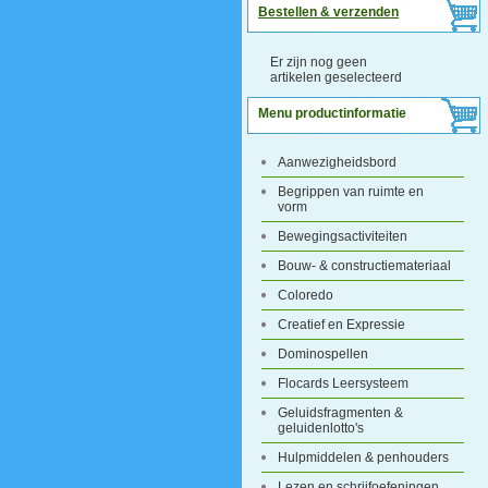
Bestellen & verzenden
Er zijn nog geen
artikelen geselecteerd
Menu productinformatie
Aanwezigheidsbord
Begrippen van ruimte en
vorm
Bewegingsactiviteiten
Bouw- & constructiemateriaal
Coloredo
Creatief en Expressie
Dominospellen
Flocards Leersysteem
Geluidsfragmenten &
geluidenlotto's
Hulpmiddelen & penhouders
Lezen en schrijfoefeningen