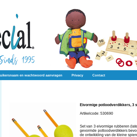
uikersnaam en wachtwoord aanvragen
Privacy
Contact
Eivormige potloodverdikkers, 3 
Artikelcode: 530690
Set van 3 eivormige rubberen (lat
gevormde potloodverdikkers bevord
de ontwikkling van de kleine spie