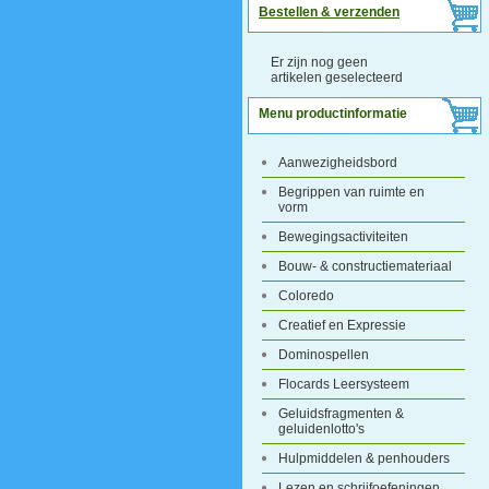
Bestellen & verzenden
Er zijn nog geen
artikelen geselecteerd
Menu productinformatie
Aanwezigheidsbord
Begrippen van ruimte en
vorm
Bewegingsactiviteiten
Bouw- & constructiemateriaal
Coloredo
Creatief en Expressie
Dominospellen
Flocards Leersysteem
Geluidsfragmenten &
geluidenlotto's
Hulpmiddelen & penhouders
Lezen en schrijfoefeningen