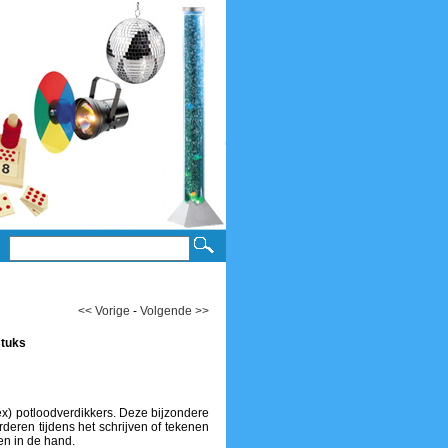
<< Vorige
-
Volgende >>
stuks
ex) potloodverdikkers. Deze bijzondere
eren tijdens het schrijven of tekenen
ren in de hand.