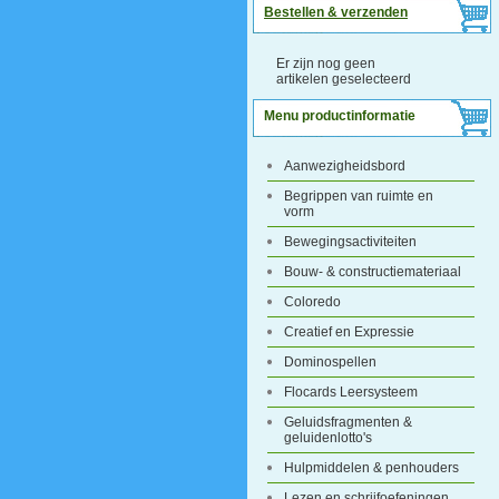
Bestellen & verzenden
Er zijn nog geen
artikelen geselecteerd
Menu productinformatie
Aanwezigheidsbord
Begrippen van ruimte en
vorm
Bewegingsactiviteiten
Bouw- & constructiemateriaal
Coloredo
Creatief en Expressie
Dominospellen
Flocards Leersysteem
Geluidsfragmenten &
geluidenlotto's
Hulpmiddelen & penhouders
Lezen en schrijfoefeningen