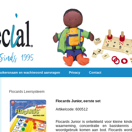
uikersnaam en wachtwoord aanvragen
Privacy
Contact
Flocards Leersysteem
Flocards Junior, eerste set
Artikelcode: 600512
Flocards Junior is ontwikkeld voor kleine kin
waarneming, concentratie en basiskennis
woordgebruik komen aan bod. Flocards wordt