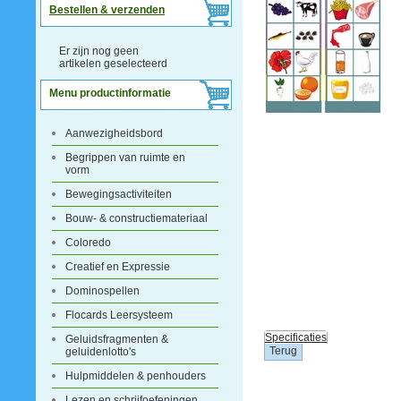
Bestellen & verzenden
Er zijn nog geen
artikelen geselecteerd
Menu productinformatie
Aanwezigheidsbord
Begrippen van ruimte en
vorm
Bewegingsactiviteiten
Bouw- & constructiemateriaal
Coloredo
Creatief en Expressie
Dominospellen
Flocards Leersysteem
Specificaties
Geluidsfragmenten &
geluidenlotto's
Hulpmiddelen & penhouders
Lezen en schrijfoefeningen