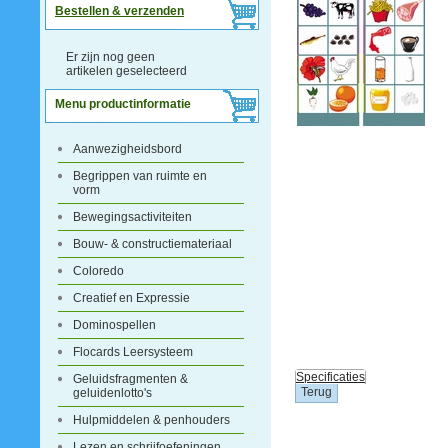
Bestellen & verzenden
Er zijn nog geen
artikelen geselecteerd
Menu productinformatie
Aanwezigheidsbord
Begrippen van ruimte en
vorm
Bewegingsactiviteiten
Bouw- & constructiemateriaal
Coloredo
Creatief en Expressie
Dominospellen
Flocards Leersysteem
Specificaties
Geluidsfragmenten &
geluidenlotto's
Hulpmiddelen & penhouders
Lezen en schrijfoefeningen