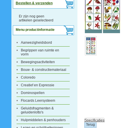
Bestellen & verzenden
Er zijn nog geen
artikelen geselecteerd
Menu productinformatie
Aanwezigheidsbord
Begrippen van ruimte en
vorm
Bewegingsactiviteiten
Bouw- & constructiemateriaal
Coloredo
Creatief en Expressie
Dominospellen
Flocards Leersysteem
Geluidsfragmenten &
geluidenlotto's
Hulpmiddelen & penhouders
Specificaties
Lezen en schrijfoefeningen