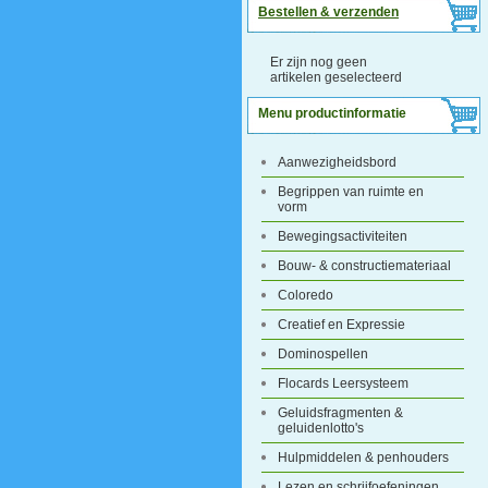
Bestellen & verzenden
Er zijn nog geen
artikelen geselecteerd
Menu productinformatie
Aanwezigheidsbord
Begrippen van ruimte en
vorm
Bewegingsactiviteiten
Bouw- & constructiemateriaal
Coloredo
Creatief en Expressie
Dominospellen
Flocards Leersysteem
Geluidsfragmenten &
geluidenlotto's
Hulpmiddelen & penhouders
Lezen en schrijfoefeningen