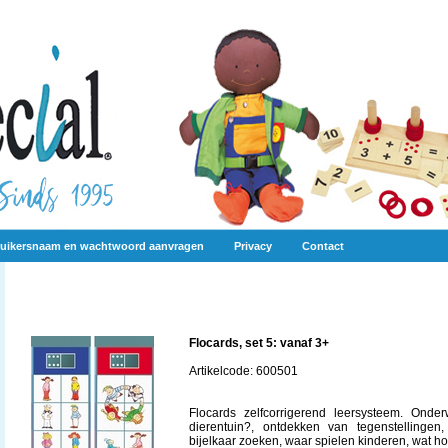
uikersnaam en wachtwoord aanvragen
Privacy
Contact
Flocards, set 5: vanaf 3+
Artikelcode: 600501
Flocards zelfcorrigerend leersysteem. Ond
dierentuin?, ontdekken van tegenstelling
bijelkaar zoeken, waar spielen kinderen, wat hoo