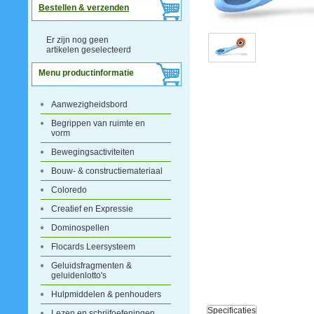
Bestellen & verzenden
Er zijn nog geen
artikelen geselecteerd
Menu productinformatie
Aanwezigheidsbord
Begrippen van ruimte en
vorm
Bewegingsactiviteiten
Bouw- & constructiemateriaal
Coloredo
Creatief en Expressie
Dominospellen
Flocards Leersysteem
Geluidsfragmenten &
geluidenlotto's
Hulpmiddelen & penhouders
Specificaties
Lezen en schrijfoefeningen