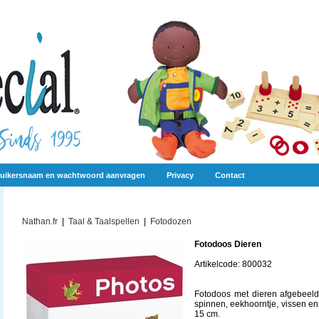
uikersnaam en wachtwoord aanvragen
Privacy
Contact
Nathan.fr
|
Taal & Taalspellen
|
Fotodozen
Fotodoos Dieren
Artikelcode: 800032
Fotodoos met dieren afgebeeld 
spinnen, eekhoorntje, vissen enz
15 cm.