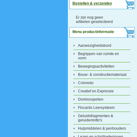
Bestellen & verzenden
Er zijn nog geen
artikelen geselecteerd
Menu productinformatie
Aanwezigheidsbord
Begrippen van ruimte en
vorm
Bewegingsactiviteiten
Bouw- & constructiemateriaal
Coloredo
Creatief en Expressie
Dominospellen
Flocards Leersysteem
Geluidsfragmenten &
geluidenlotto's
Hulpmiddelen & penhouders
Lezen en schrijfoefeningen