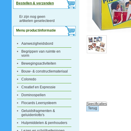
Bestellen & verzenden
Er zijn nog geen
artikelen geselecteerd
Menu productinformatie
Aanwezigheidsbord
Begrippen van ruimte en
vorm
Bewegingsactiviteiten
Bouw- & constructiemateriaal
Coloredo
Creatief en Expressie
Dominospellen
Flocards Leersysteem
Specificaties
Geluidsfragmenten &
geluidenlotto's
Hulpmiddelen & penhouders
Lezen en schrijfoefeningen