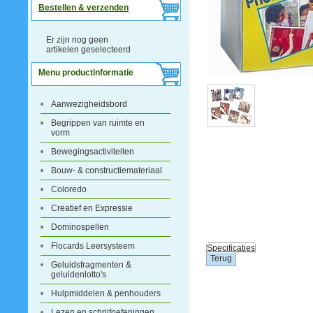
Bestellen & verzenden
Er zijn nog geen
artikelen geselecteerd
Menu productinformatie
Aanwezigheidsbord
Begrippen van ruimte en
vorm
Bewegingsactiviteiten
Bouw- & constructiemateriaal
Coloredo
Creatief en Expressie
Dominospellen
Flocards Leersysteem
Specificaties
Geluidsfragmenten &
geluidenlotto's
Hulpmiddelen & penhouders
Lezen en schrijfoefeningen