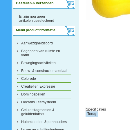
Bestellen & verzenden
Er zijn nog geen
artikelen geselecteerd
Menu productinformatie
Aanwezigheidsbord
Begrippen van ruimte en
vorm
Bewegingsactiviteiten
Bouw- & constructiemateriaal
Coloredo
Creatief en Expressie
Dominospellen
Flocards Leersysteem
Specificaties
Geluidsfragmenten &
geluidenlotto's
Hulpmiddelen & penhouders
Lezen en schrijfoefeningen