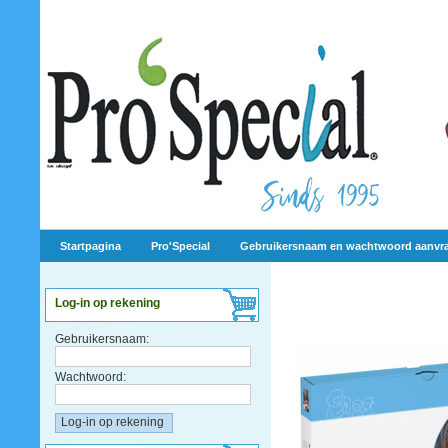
Startpagina
Pro'Special
Gebruikersnaam en wachtwoord aanvr
Log-in op rekening
Gebruikersnaam:
Wachtwoord: