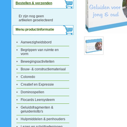
Bestellen & verzenden
Er zijn nog geen
artikelen geselecteerd
Menu productinformatie
Aanwezigheidsbord
Begrippen van ruimte en
vorm
Bewegingsactiviteiten
Bouw- & constructiemateriaal
Coloredo
Creatief en Expressie
Dominospellen
Flocards Leersysteem
Geluidsfragmenten &
geluidenlotto's
Hulpmiddelen & penhouders
Lezen en schrijfoefeningen