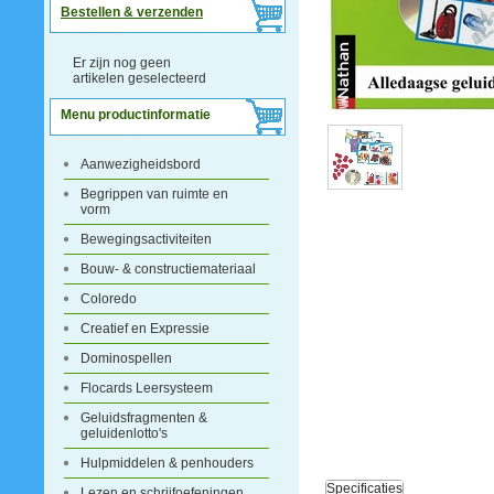
Bestellen & verzenden
Er zijn nog geen
artikelen geselecteerd
Menu productinformatie
Aanwezigheidsbord
Begrippen van ruimte en
vorm
Bewegingsactiviteiten
Bouw- & constructiemateriaal
Coloredo
Creatief en Expressie
Dominospellen
Flocards Leersysteem
Geluidsfragmenten &
geluidenlotto's
Hulpmiddelen & penhouders
Specificaties
Lezen en schrijfoefeningen