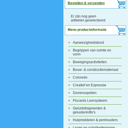
Bestellen & verzenden
Er zijn nog geen
artikelen geselecteerd
Menu productinformatie
Aanwezigheidsbord
Begrippen van ruimte en
vorm
Bewegingsactiviteiten
Bouw- & constructiemateriaal
Coloredo
Creatief en Expressie
Dominospellen
Flocards Leersysteem
Geluidsfragmenten &
geluidenlotto's
Hulpmiddelen & penhouders
Lezen en schrijfoefeningen