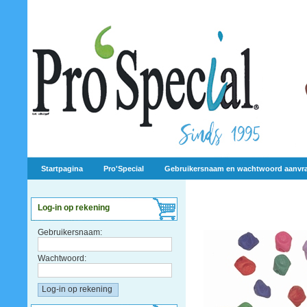
Startpagina
Pro'Special
Gebruikersnaam en wachtwoord aanvr
Log-in op rekening
Gebruikersnaam:
Wachtwoord: