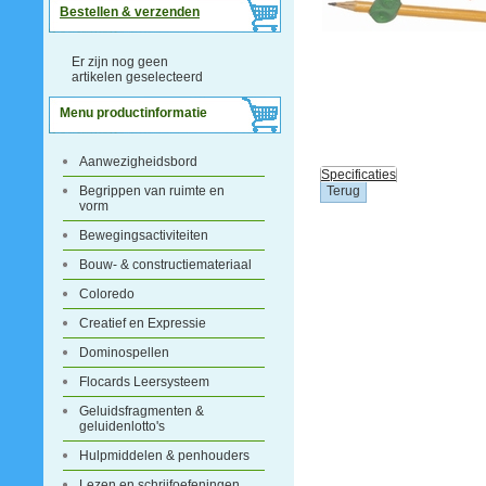
Bestellen & verzenden
Er zijn nog geen
artikelen geselecteerd
Menu productinformatie
Aanwezigheidsbord
Specificaties
Begrippen van ruimte en
vorm
Bewegingsactiviteiten
Bouw- & constructiemateriaal
Coloredo
Creatief en Expressie
Dominospellen
Flocards Leersysteem
Geluidsfragmenten &
geluidenlotto's
Hulpmiddelen & penhouders
Lezen en schrijfoefeningen